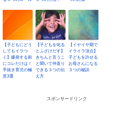
【子どもにどう
【子どもを叱る
【イヤイヤ期で
してもイラつ
とふざけだす】
イライラ頂点】
く】爆発する前
きちんと言うこ
子どもを許せる
にコレだけは！
と聞いて仲直り
お母さんになる
手抜き育児の極
できる３つの伝
３つの秘訣
意3選
え方
スポンサードリンク