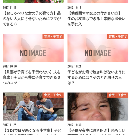
2017.11.18
2017.10.18
【おしゃべりな女の子の育て方】品
【幼稚園ママ友との付き合い方】一
のない大人にさせないためにママが
生のお友達もできる！素敵な出会い
できる３…
を手に入…
育児・子育て
育児・子育て
2017.10.10
2017.10.21
【旦那が子育てを手伝わない】夫を
子どもがお店で泣き叫ばないように
育成！今日から共に子育てできる３
するためには？そのとき周りの人
つのコツ！
は？
育児・子育て
育児・子育て
2017.11.25
2017.10.30
【３DSで目が悪くなる小学生】子ど
【子供が夜中に泣き叫ぶ】恐ろしい