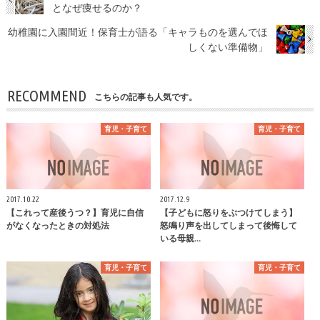
となぜ痩せるのか？
幼稚園に入園間近！保育士が語る「キャラものを選んでほ
しくない準備物」
RECOMMEND
こちらの記事も人気です。
育児・子育て
育児・子育て
2017.10.22
2017.12.9
【これって産後うつ？】育児に自信
【子どもに怒りをぶつけてしまう】
がなくなったときの対処法
怒鳴り声を出してしまって後悔して
いる母親…
育児・子育て
育児・子育て