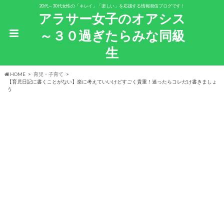
20代～30代女性の「キレイ」「楽しい」を応援する情報発信ブログです！
アラサー女子のオアシス
～３０過ぎたらみな同級
生
HOME
育児・子育て
【育児日記に書くことがない】楽に考えていいけどすごく貴重！迷ったらコレだけ書きましょ
う