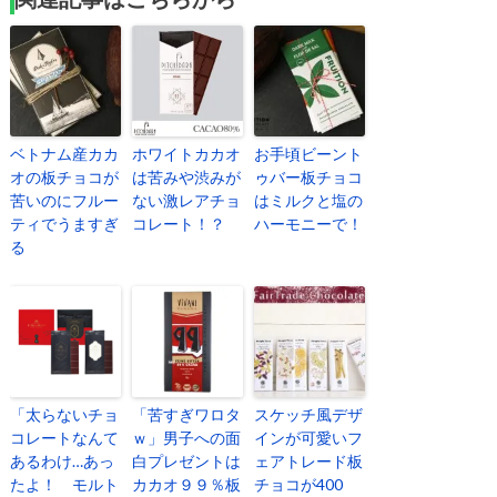
ベトナム産カカ
ホワイトカカオ
お手頃ビーント
オの板チョコが
は苦みや渋みが
ゥバー板チョコ
苦いのにフルー
ない激レアチョ
はミルクと塩の
ティでうますぎ
コレート！？
ハーモニーで！
る
「太らないチョ
「苦すぎワロタ
スケッチ風デザ
コレートなんて
ｗ」男子への面
インが可愛いフ
あるわけ…あっ
白プレゼントは
ェアトレード板
たよ！ モルト
カカオ９９％板
チョコが400