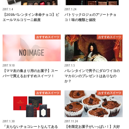
2017.1.4
2017.1.24
【2018バレンタイン本命チョコ】ピ
パトリックロジェのアソートチョ
エールマルコリーニ銀座
コ！味の種類と値段
おすすめスイーツ
おすすめスイーツ
2017.9.10
2017.1.5
【ママ友の集まり用のお菓子】スー
バレンタインで男子にダロワイヨの
パーで買えるおすすめスイーツ！
マカロンのプレゼントはありなの
か？
おすすめスイーツ
おすすめスイーツ
2017.1.30
2017.11.24
「太らないチョコレートなんてある
【冬限定お菓子がいっぱい！】大好