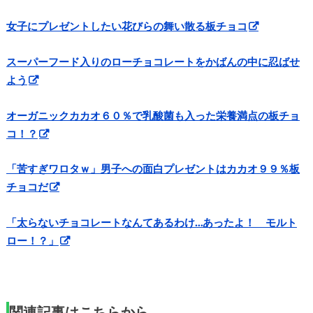
女子にプレゼントしたい花びらの舞い散る板チョコ
スーパーフード入りのローチョコレートをかばんの中に忍ばせ
よう
オーガニックカカオ６０％で乳酸菌も入った栄養満点の板チョ
コ！？
「苦すぎワロタｗ」男子への面白プレゼントはカカオ９９％板
チョコだ
「太らないチョコレートなんてあるわけ…あったよ！ モルト
ロー！？」
関連記事はこちらから