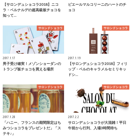
【サロンデュショコラ2018】ニコ
ピエールマルコリーニのハートのチ
ラ・ベルナルデの超高級板チョコを
ョコ
知って…
サロンドショコラ
サロンドショコラ
2017.1.17
2017.1.19
男子受け確実！メゾンショーダンの
【サロンデュショコラ2018】フィリ
トランプ板チョコを買える場所
ップ・ベルのキャラメルセミリキッ
ドシ…
サロンドショコラ
サロンドショコラ
2017.1.28
2017.2.2
「ハニー、フランスの期間限定はち
サロンデュショコラが大混雑！平日
みつショコラをプレゼントだ」「ス
午前から行列、入場3時間待ち
テキ♪」