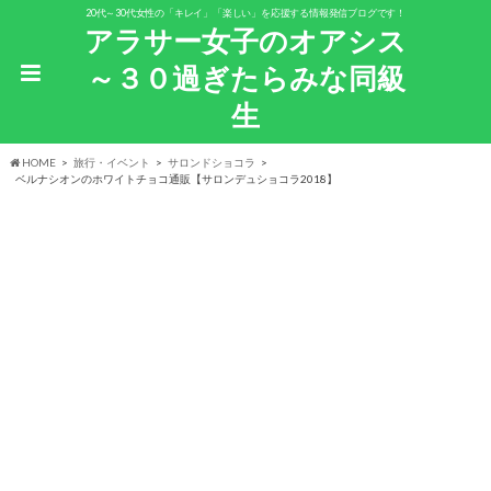
20代～30代女性の「キレイ」「楽しい」を応援する情報発信ブログです！
アラサー女子のオアシス
～３０過ぎたらみな同級
生
HOME
旅行・イベント
サロンドショコラ
ベルナシオンのホワイトチョコ通販【サロンデュショコラ2018】