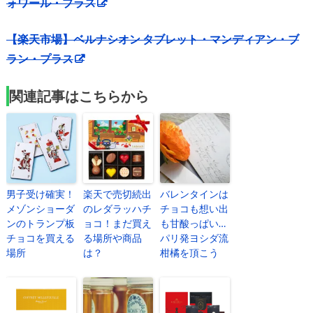
ォワール・プラス
【楽天市場】ベルナシオン タブレット・マンディアン・ブ
ラン・プラス
関連記事はこちらから
男子受け確実！
楽天で売切続出
バレンタインは
メゾンショーダ
のレダラッハチ
チョコも想い出
ンのトランプ板
ョコ！まだ買え
も甘酸っぱい…
チョコを買える
る場所や商品
パリ発ヨシダ流
場所
は？
柑橘を頂こう