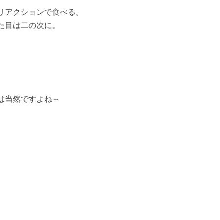
リアクションで食べる。
た目は二の次に。
は当然ですよね～
。