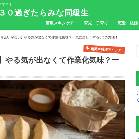
グです！
３０過ぎたらみな同級生
簡単スキンケア
育児・子育て
恋愛・結婚
張り合いがない】やる気が出なくて作業化気味？一気に楽しくする3つの方法！
超簡単料理アイデア
】やる気が出なくて作業化気味？一