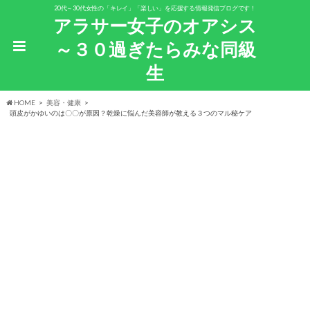
20代～30代女性の「キレイ」「楽しい」を応援する情報発信ブログです！
アラサー女子のオアシス
～３０過ぎたらみな同級
生
HOME
美容・健康
頭皮がかゆいのは〇〇が原因？乾燥に悩んだ美容師が教える３つのマル秘ケア