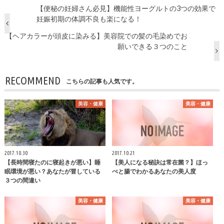
【便秘の妊婦さん必見】機能性ヨーグルトの3つの効果で
妊娠初期の体調不良も楽になる！
【ヘアカラーが頭皮に染みる】美容院での髪の毛染めでお
願いできる３つのこと
RECOMMEND
こちらの記事も人気です。
美容・健康
美容・健康
2017.10.30
2017.10.21
【長時間寝たのに寝起きが悪い】睡
【美人になる秘訣は常在菌？】ほっ
眠環境が悪い？あなたが冒している
ぺと腸でわかるあなたの美人度
３つの間違い
美容・健康
美容・健康