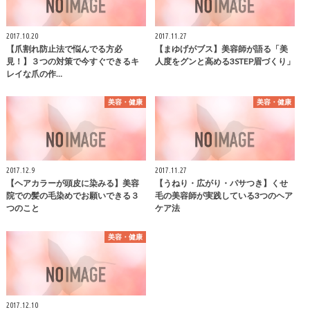
2017.10.20
2017.11.27
【爪割れ防止法で悩んでる方必
【まゆげがブス】美容師が語る「美
見！】３つの対策で今すぐできるキ
人度をグンと高める3STEP眉づくり」
レイな爪の作…
美容・健康
美容・健康
2017.12.9
2017.11.27
【ヘアカラーが頭皮に染みる】美容
【うねり・広がり・パサつき】くせ
院での髪の毛染めでお願いできる３
毛の美容師が実践している3つのヘア
つのこと
ケア法
美容・健康
2017.12.10