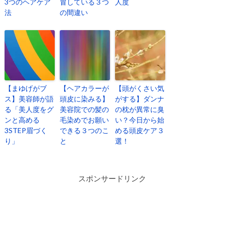
3つのヘアケア
冒している３つ
人度
法
の間違い
【まゆげがブ
【ヘアカラーが
【頭がくさい気
ス】美容師が語
頭皮に染みる】
がする】ダンナ
る「美人度をグ
美容院での髪の
の枕が異常に臭
ンと高める
毛染めでお願い
い？今日から始
3STEP眉づく
できる３つのこ
める頭皮ケア３
り」
と
選！
スポンサードリンク