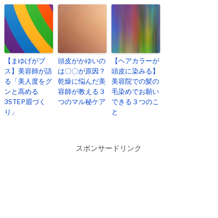
【まゆげがブ
頭皮がかゆいの
【ヘアカラーが
ス】美容師が語
は〇〇が原因？
頭皮に染みる】
る「美人度をグ
乾燥に悩んだ美
美容院での髪の
ンと高める
容師が教える３
毛染めでお願い
3STEP眉づく
つのマル秘ケア
できる３つのこ
り」
と
スポンサードリンク