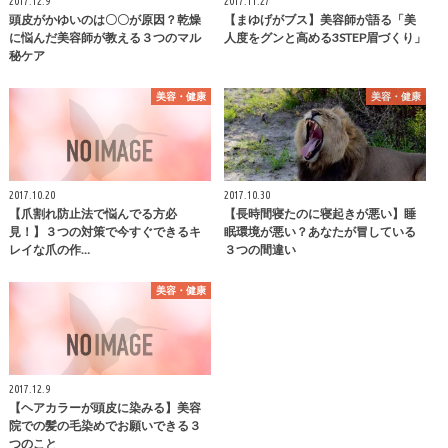
2017.12.9
2017.11.27
頭皮がかゆいのは〇〇が原因？乾燥
【まゆげがブス】美容師が語る「美
に悩んだ美容師が教える３つのマル
人度をグンと高める3STEP眉づくり」
秘ケア
美容・健康
美容・健康
2017.10.20
2017.10.30
【爪割れ防止法で悩んでる方必
【長時間寝たのに寝起きが悪い】睡
見！】３つの対策で今すぐできるキ
眠環境が悪い？あなたが冒している
レイな爪の作…
３つの間違い
美容・健康
2017.12.9
【ヘアカラーが頭皮に染みる】美容
院での髪の毛染めでお願いできる３
つのこと