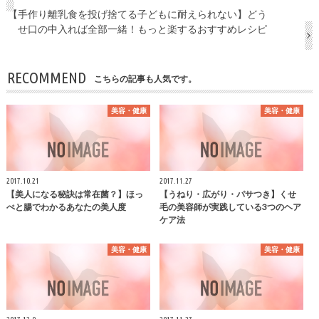
【手作り離乳食を投げ捨てる子どもに耐えられない】どう
せ口の中入れば全部一緒！もっと楽するおすすめレシピ
RECOMMEND
こちらの記事も人気です。
美容・健康
美容・健康
2017.10.21
2017.11.27
【美人になる秘訣は常在菌？】ほっ
【うねり・広がり・パサつき】くせ
ぺと腸でわかるあなたの美人度
毛の美容師が実践している3つのヘア
ケア法
美容・健康
美容・健康