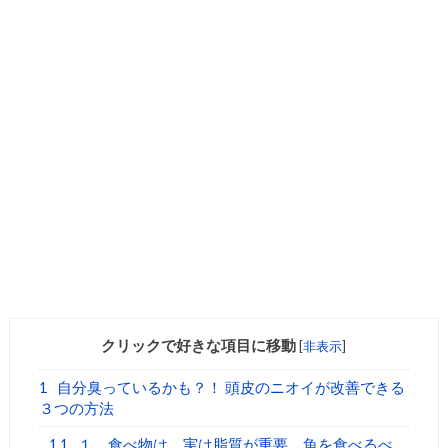
クリックで好きな項目に移動
[
非表示
]
1
自分臭っているかも？！ 頭皮のニオイが改善できる
３つの方法
1.1
１．食べ物は、実は脂質が重要。魚を食べるべ