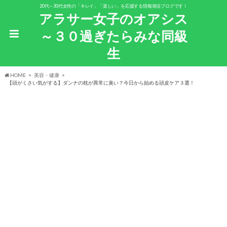
20代～30代女性の「キレイ」「楽しい」を応援する情報発信ブログです！
アラサー女子のオアシス
～３０過ぎたらみな同級
生
HOME
美容・健康
【頭がくさい気がする】ダンナの枕が異常に臭い？今日から始める頭皮ケア３選！