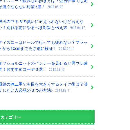
ディズニーの疲れない歩き方は？翌日仕事でも足
が痛くならない対策7選！
2018.05.07
彼氏のワキガの臭いに耐えられないけど言えな
い！別れる前にやるべき対策と伝え方
2018.04.17
ディズニーはヒールで行っても疲れない？フラッ
トから10cmまで高さ別に検証！
2018.04.11
オフショルニットのインナーを見せると男ウケ確
実！おすすめコーデ３選！
2018.02.15
眼鏡の奥二重でも目を大きくするメイク術は？濃
くしたい人必見の３つの方法♪
2018.02.11
カテゴリー