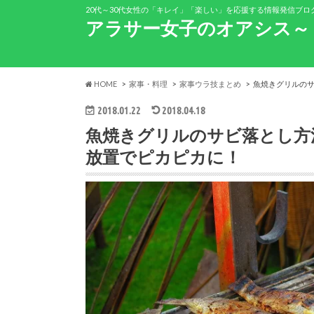
20代～30代女性の「キレイ」「楽しい」を応援する情報発信ブロ
アラサー女子のオアシス～
HOME
家事・料理
家事ウラ技まとめ
魚焼きグリルの
2018.01.22
2018.04.18
魚焼きグリルのサビ落とし方
放置でピカピカに！