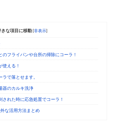
好きな項目に移動
[
非表示
]
法
とのフライパンや台所の掃除にコーラ！
が使える！
ーラで落とせます。
湯器のカルキ洗浄
刺された時に応急処置でコーラ！
意外な活用方法まとめ