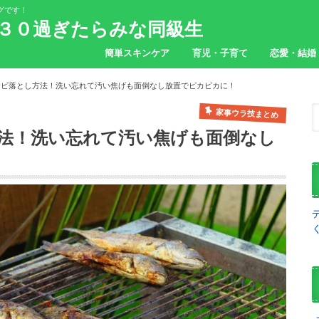
グです！
３０過ぎたらみな同級生
簡単スキンケア
育児・子育て
恋愛・結婚
サビ落とし方法！洗い忘れて汚い焦げも面倒なし放置でピカピカに！
家事ウラ技まとめ
法！洗い忘れて汚い焦げも面倒なし