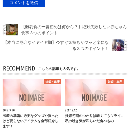
【離乳食の一番初めは何から？】絶対失敗しない赤ちゃん
食事３つのポイント
【本当に厄介なイヤイヤ期】今すぐ気持ちがフッと楽にな
る３つのポイント！
RECOMMEND
こちらの記事も人気です。
妊娠・出産
妊娠・出産
2017.9.10
2017.9.12
出産の準備に必要なグッズや買った
妊娠初期のつわりは軽くてもツライ…
けど要らないアイテムを全部紹介し
私の吐き気が和らいだ食べもの
ます！