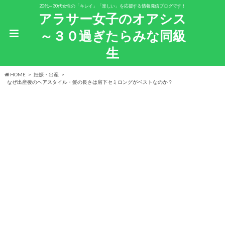
20代～30代女性の「キレイ」「楽しい」を応援する情報発信ブログです！
アラサー女子のオアシス
～３０過ぎたらみな同級
生
HOME
妊娠・出産
なぜ出産後のヘアスタイル・髪の長さは肩下セミロングがベストなのか？