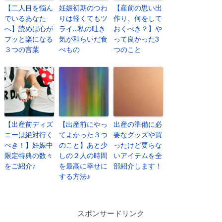
【二人目を悩ん
妊娠初期のつわ
【産前の思い出
でいるあなた
りは軽くてもツ
作り、何をして
へ】読めば心が
ライ…私の吐き
おくべき？】や
フッと楽になる
気が和らいだ食
って良かった3
３つの言葉
べもの
つのこと
【出産前ディズ
【出産前にやっ
出産の準備に必
ニーは絶対行く
てよかった３つ
要なグッズや買
べき！】妊娠中
のこと】あと少
ったけど要らな
限定特典の数々
しの２人の時間
いアイテムを全
をご紹介♪
を最高に幸せに
部紹介します！
する方法♪
スポンサードリンク