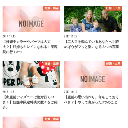
妊娠・出産
妊娠・出産
2017.11.15
2017.11.25
【妊娠中カラーやパーマは大丈
【二人目を悩んでいるあなたへ】読
夫？】妊婦もキレイになれる！美容
めば心がフッと楽になる３つの言葉
院に行く3つ…
妊娠・出産
妊娠・出産
2017.11.3
2017.10.19
【出産前ディズニーは絶対行くべ
【産前の思い出作り、何をしておく
き！】妊娠中限定特典の数々をご紹
べき？】やって良かった3つのこと
介♪
妊娠・出産