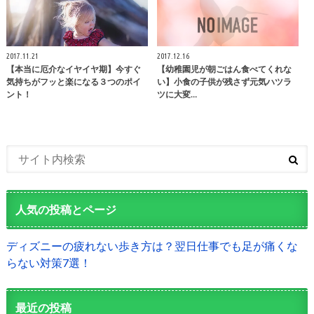
2017.11.21
2017.12.16
【本当に厄介なイヤイヤ期】今すぐ
【幼稚園児が朝ごはん食べてくれな
気持ちがフッと楽になる３つのポイ
い】小食の子供が残さず元気ハツラ
ント！
ツに大変…
人気の投稿とページ
ディズニーの疲れない歩き方は？翌日仕事でも足が痛くな
らない対策7選！
最近の投稿