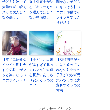
子ども】泣いて
近！保育士が語
聞かない子ども
大暴れが一瞬で
る「キャラもの
にキレそう】３
スッと大人しく
を選んでほしく
つの下準備でイ
なる裏ワザ
ない準備物」
ライラもすっき
り解消！
【本当に厄介な
【子どもが出来
【幼稚園児が朝
イヤイヤ期】今
が悪すぎて叱っ
ごはん食べてく
すぐ気持ちがフ
てしまう】短所
れない】小食の
ッと楽になる３
を長所にあっさ
子供が残さず元
つのポイント！
り変える５つの
気ハツラツに大
コツ
変身する５つの
方法
スポンサードリンク