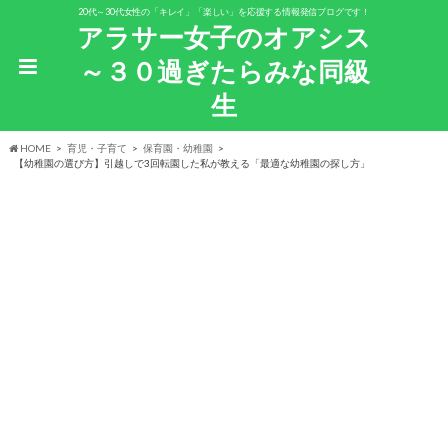
20代～30代女性の「キレイ」「楽しい」を応援する情報発信ブログです！
アラサー女子のオアシス
～３０過ぎたらみな同級
生
HOME
育児・子育て
保育園・幼稚園
【幼稚園の選び方】引越しで3回転園した私が教える「最適な幼稚園の探し方」