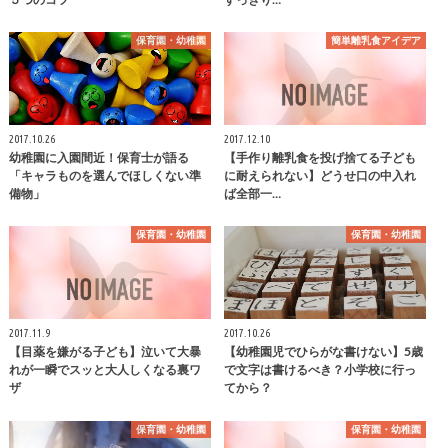
保育園・幼稚園
簡単離乳食アイデア
2017.10.26
2017.12.10
幼稚園に入園間近！保育士が語る
【手作り離乳食を投げ捨てる子ども
「キャラものを選んでほしくない準
に耐えられない】どうせ口の中入れ
備物」
ば全部一…
保育園・幼稚園
保育園・幼稚園
2017.11.9
2017.10.26
【目薬を嫌がる子ども】泣いて大暴
【幼稚園児でひらがな書けない】5歳
れが一瞬でスッと大人しくなる裏ワ
で文字は書けるべき？小学校に行っ
ザ
てから？
保育園・幼稚園
保育園・幼稚園