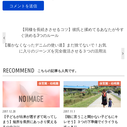
【同棲を長続きさせるコツ】彼氏と揉めてるあなたが今す
ぐ決める3つのルール
【履かなくなったデニムの使い道】まだ捨てないで！お気
に入りのジーンズを完全復活させる３つの活用法
RECOMMEND
こちらの記事も人気です。
保育園・幼稚園
保育園・幼稚園
2017.12.28
2017.11.1
【子どもが出来が悪すぎて叱ってし
【朝に言うこと聞かない子どもにキ
まう】短所を長所にあっさり変える
レそう】３つの下準備でイライラも
５つのコツ
すっきり…