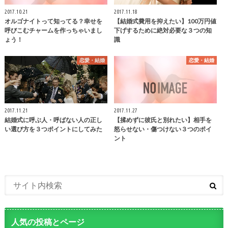
2017.10.21
2017.11.18
オルゴナイトって知ってる？幸せを
【結婚式費用を抑えたい】100万円値
呼びこむチャームを作っちゃいまし
下げするために絶対必要な３つの知
ょう！
識
恋愛・結婚
恋愛・結婚
2017.11.21
2017.11.27
結婚式に呼ぶ人・呼ばない人の正し
【揉めずに彼氏と別れたい】相手を
い選び方を３つポイントにしてみた
怒らせない・傷つけない３つのポイ
ント
人気の投稿とページ