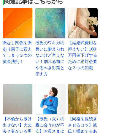
関連記事はこちらから
脈なし関係を脈
彼氏のワキガの
【結婚式費用を
あり男子に変え
臭いに耐えられ
抑えたい】100
てしまう３つの
ないけど言えな
万円値下げする
黄金法則！
い！別れる前に
ために絶対必要
やるべき対策と
な３つの知識
伝え方
【不倫から抜け
【彼氏（夫）の
【同棲を長続き
出せない】大丈
親に会うのが不
させるコツ】彼
夫？妻がいる男
安】お母さまに
氏と揉めてるあ