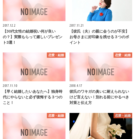
2017.12.2
2017.11.21
【30代女性の結婚祝い何が良い
【彼氏（夫）の親に会うのが不安】
の？】実際もらって嬉しいプレゼン
お母さまに好印象を残せる３つのポ
ト3選！
イント
恋愛・結婚
恋愛・結婚
2017.11.10
2018.4.17
【早く結婚したいあなたへ】独身時
彼氏のワキガの臭いに耐えられない
代にやらないと必ず後悔する３つの
けど言えない！別れる前にやるべき
こと！
対策と伝え方
恋愛・結婚
恋愛・結婚