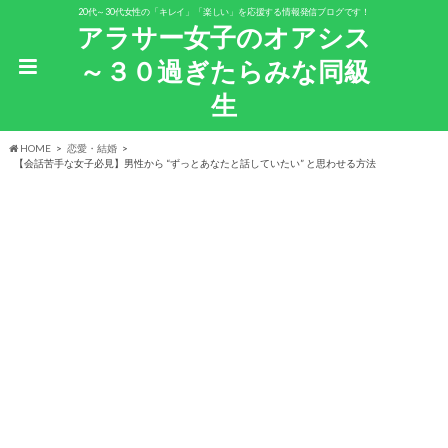
20代～30代女性の「キレイ」「楽しい」を応援する情報発信ブログです！
アラサー女子のオアシス
～３０過ぎたらみな同級
生
HOME
恋愛・結婚
【会話苦手な女子必見】男性から “ずっとあなたと話していたい” と思わせる方法