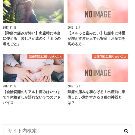
2017.11.18
2017.12.3
【陣痛の痛みが怖い】出産時に本当
【スルっと産みたい】妊娠中に体重
に使える！苦しさが遠のく「３つの
が増えすぎた人でも安産！お産力を
考えごと」
高める方…
出産間近に知りたいこと
出産間近に知りたいこと
2017.11.18
2018.1.20
【会陰切開のリアル】痛みはいつま
陣痛の痛みを和らげる！出産前に準
で？体験者しか語れない３つのアド
備したい意外すぎる３種の神器と
バイス
は？