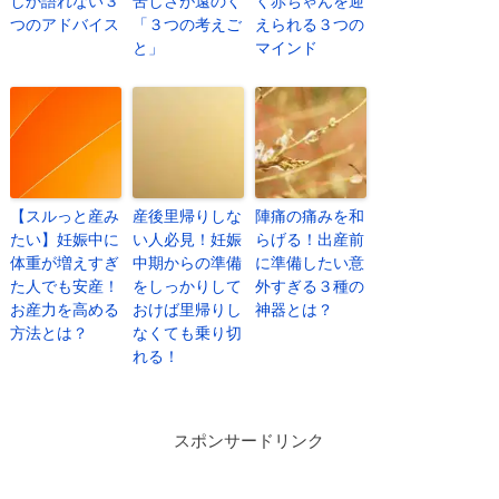
しか語れない３
苦しさが遠のく
く赤ちゃんを迎
つのアドバイス
「３つの考えご
えられる３つの
と」
マインド
【スルっと産み
産後里帰りしな
陣痛の痛みを和
たい】妊娠中に
い人必見！妊娠
らげる！出産前
体重が増えすぎ
中期からの準備
に準備したい意
た人でも安産！
をしっかりして
外すぎる３種の
お産力を高める
おけば里帰りし
神器とは？
方法とは？
なくても乗り切
れる！
スポンサードリンク