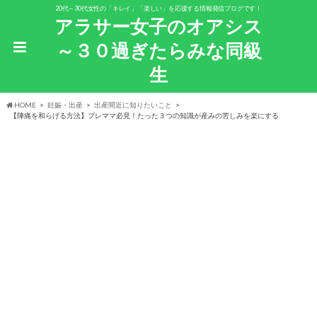
20代～30代女性の「キレイ」「楽しい」を応援する情報発信ブログです！
アラサー女子のオアシス
～３０過ぎたらみな同級
生
HOME
妊娠・出産
出産間近に知りたいこと
【陣痛を和らげる方法】プレママ必見！たった３つの知識が産みの苦しみを楽にする