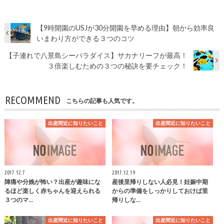
【9時開園のUSJが30分開園を早める理由】朝から効率良
いまわり方ができる３つのコツ
【子連れで八景島シーパラダイス】サカナリーフが最高！
３倍楽しむための３つの秘訣を要チェック！
RECOMMEND
こちらの記事も人気です。
出産間近に知りたいこと
出産間近に知りたいこと
2017.12.7
2017.12.19
陣痛や分娩が怖い？出産が趣味にな
産後里帰りしない人必見！妊娠中期
るほど楽しく赤ちゃんを迎えられる
からの準備をしっかりしておけば里
３つのマ…
帰りしな…
出産間近に知りたいこと
出産間近に知りたいこと