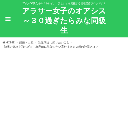
20代～30代女性の「キレイ」「楽しい」を応援する情報発信ブログです！
アラサー女子のオアシス
～３０過ぎたらみな同級
生
HOME
妊娠・出産
出産間近に知りたいこと
陣痛の痛みを和らげる！出産前に準備したい意外すぎる３種の神器とは？