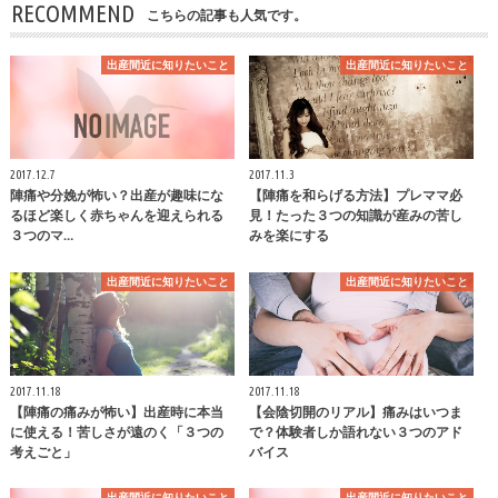
RECOMMEND
こちらの記事も人気です。
出産間近に知りたいこと
出産間近に知りたいこと
2017.12.7
2017.11.3
陣痛や分娩が怖い？出産が趣味にな
【陣痛を和らげる方法】プレママ必
るほど楽しく赤ちゃんを迎えられる
見！たった３つの知識が産みの苦し
３つのマ…
みを楽にする
出産間近に知りたいこと
出産間近に知りたいこと
2017.11.18
2017.11.18
【陣痛の痛みが怖い】出産時に本当
【会陰切開のリアル】痛みはいつま
に使える！苦しさが遠のく「３つの
で？体験者しか語れない３つのアド
考えごと」
バイス
出産間近に知りたいこと
出産間近に知りたいこと