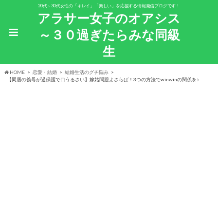
20代～30代女性の「キレイ」「楽しい」を応援する情報発信ブログです！
アラサー女子のオアシス
～３０過ぎたらみな同級
生
HOME
恋愛・結婚
結婚生活のグチ悩み
【同居の義母が過保護で口うるさい】嫁姑問題よさらば！3つの方法でwinwinの関係を♪